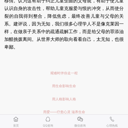
移情。认为这有助于纠正儿童歪曲的父母观，有助于使儿童
认识自身的攻击性，帮助儿童克服爱与恨的冲突，从而使分
裂的自我得到整合，降低焦虑，最终改善儿童与父母的关
系。建评说，因为无知，我们很多心理学人不是像克莱因一
样，在做亲子关系中的疏通疏解工作，而是给父母的罪添油
加醋挑拨离间。从世界大师的取向看看自己，太无知，也很
卑鄙。
艰难时伴你走一程
用生命影响生命
用人格影响人格
用爱——疗愈心灵 滋养生命
首页
QQ咨询
微信咨询
心理热线