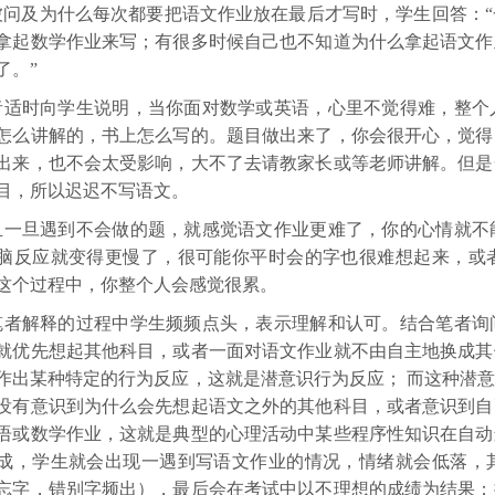
被问及为什么每次都要把语文作业放在最后才写时，学生回答：
拿起数学作业来写；有很多时候自己也不知道为什么拿起语文作
了。”
者适时向学生说明，当你面对数学或英语，心里不觉得难，整个
怎么讲解的，书上怎么写的。题目做出来了，你会很开心，觉得
出来，也不会太受影响，大不了去请教家长或等老师讲解。但是
目，所以迟迟不写语文。
且一旦遇到不会做的题，就感觉语文作业更难了，你的心情就不
脑反应就变得更慢了，很可能你平时会的字也很难想起来，或
这个过程中，你整个人会感觉很累。
笔者解释的过程中学生频频点头，表示理解和认可。结合笔者询
就优先想起其他科目，或者一面对语文作业就不由自主地换成其
作出某种特定的行为反应，这就是潜意识行为反应；
而这种潜
没有意识到为什么会先想起语文之外的其他科目，或者意识到自
语或数学作业，这就是典型的心理活动中某些程序性知识在自动
成，学生就会出现一遇到写语文作业的情况，情绪就会低落，
忘字，错别字频出），最后会在考试中以不理想的成绩为结果；