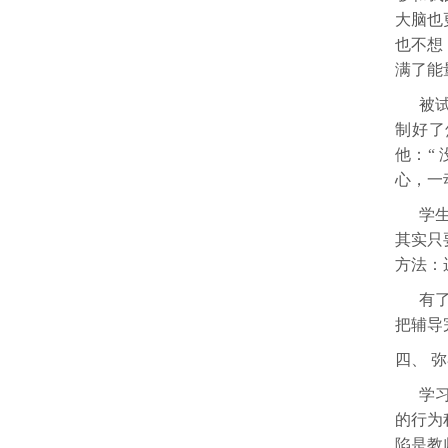
大脑也
也不想
满了能
被
制好了
他：“
心，一
学
其实只
方法：
有
把辅导
四、
弥
学
的行为
陷是教