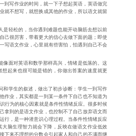
“一到写作业的时间，就一下子想起英语，英语做完
业就不想写，就想换成其他的作业，所以语文就留
人是轻松的，当你遇到难题也能开动脑筋去想以前
自己很厉害，带着更大的信心去做下面的题；即使
一写语文作业，心里就有些害怕，怕遇到自己不会
能像面对英语和数学那样高兴，情绪是低落的。这
者想起来也很可能是错的，你做出答案的速度就更
问和学生的叙述，做出了初步诊断：学生一到写作
他作业，其实都是一到某一条件下自己也不知道为
意识行为的核心因素就是条件性情绪反应。很多时候
己拿到的是语文作业，也控制不了自己放弃语文而
运行，是一种潜意识心理过程。当条件性情绪反应
其大脑生理智力就会下降，反映在做语文作业低效
接下来不理想的分数会引起家人和自己的不满而继