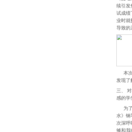
续引发
试成绩
业时就
导致的
本
发现了
三、
对
感的学
为
水》钢
次深呼
够和我