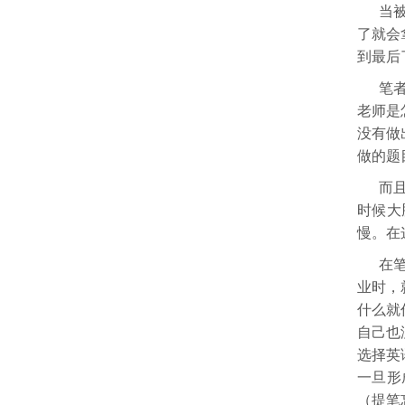
当
了就会
到最后
笔
老师是
没有做
做的题
而
时候大
慢。在
在
业时，
什么就
自己也
选择英
一旦形
（提笔