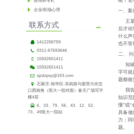
呢？笔
咨询师专栏
企业/职场心理
一、案
王
联系方式
后才动
什么声
1412258759
也不管
0311-67693646
二、
问
15932651411
知
15932651411
字可就
sjzdzpsy@163.com
题都做
石家庄-裕华区-东岗路与翟营大街交
我
口西南角（医大一院对面）春天广场写字
楼4层
知识范
懂”或
6、33、79、56、43、12、52、
73、49医大一院站
具备做
力；同
题。