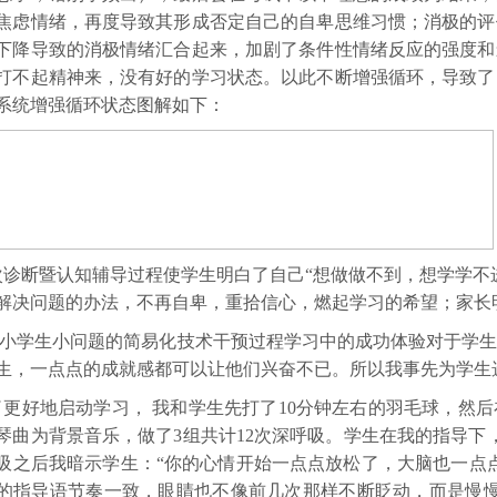
焦虑情绪，再度导致其形成否定自己的自卑思维习惯；消极的评
下降导致的消极情绪汇合起来，加剧了条件性情绪反应的强度和
打不起精神来，没有好的学习状态。以此不断增强循环，导致了
系统增强循环状态图解如下：
次诊断暨认知辅导过程使学生明白了自己
“想做做不到，想学学不
解决问题的办法，不再自卑，重拾信心，燃起学习的希望；家长
小学生小问题的简易化技术干预过程学习中的成功体验对于学
生，一点点的成就感都可以让他们兴奋不已。所以我事先为学生
了更好地启动学习，
我和学生先打了
10
分钟左右的羽毛球，然后
琴曲为背景音乐，做了
3
组共计
12
次深呼吸。学生在我的指导下
吸之后我暗示学生：“你的心情开始一点点放松了，大脑也一点
的指导语节奏一致，眼睛也不像前几次那样不断眨动，而是慢慢