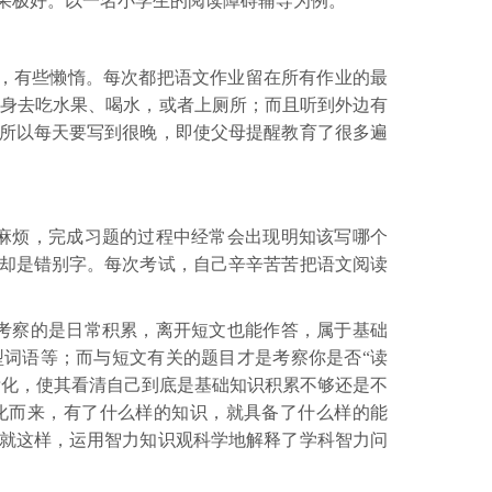
果极好。以一名小学生的阅读障碍辅导为例。
，有些懒惰。每次都把语文作业留在所有作业的最
起身去吃水果、喝水，或者上厕所；而且听到外边有
所以每天要写到很晚，即使父母提醒教育了很多遍
麻烦，完成习题的过程中经常会出现明知该写哪个
却是错别字。每次考试，自己辛辛苦苦把语文阅读
考察的是日常积累，离开短文也能作答，属于基础
型词语等；而与短文有关的题目才是考察你是否
“读
晰化，使其看清自己到底是基础知识积累不够还是不
化而来，有了什么样的知识，就具备了什么样的能
就这样，运用智力知识观科学地解释了学科智力问