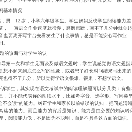
者认为：小学生的小问题，用小程序进行较小的元认知干预，效
例基本情况
某，男，
12
岁，小学六年级学生。学生妈妈反映学生阅读能力差
笔， 一写语文作业速度就很慢，磨磨蹭蹭，写不了几分钟就会
音也要离开写字台去看发生了什么事情，总是不能安心写作业，
用。
题的诊断与对学生的认
辅导第一次和学生见面谈及做语文题时，学生说感觉做语文题挺
是想不起来到底怎么写的现象，或者想了好长时间结果写出来的
完也得不了几分，所以觉得学语文很难、很累，不想学语文。
告诉学生，其实现在语文考试中的阅读理解题可以分几类：有些
围，并不能代表你的阅读水平，比如考字音、选字形、写同类
“会不会读”的能力。纠正学生和家长以前错误的认知，把问题清
阅读的能力。而且能力的背后是知识，能力是由必要的知识转
理，阅读能力低，不是因为不聪明，而是不具备这方面的知识。