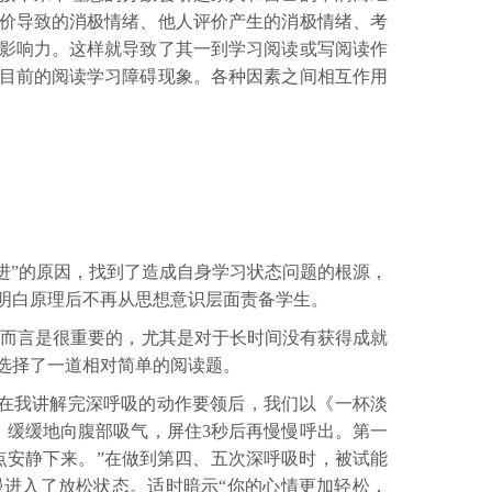
价导致的消极情绪、他人评价产生的消极情绪、考
影响力。这样就导致了其一到学习阅读或写阅读作
目前的阅读学习障碍现象。各种因素之间相互作用
进”的原因，找到了造成自身学习状态问题的根源，
明白原理后不再从思想意识层面责备学生。
生而言是很重要的，尤其是对于长时间没有获得成就
选择了一道相对简单的阅读题。
在我讲解完深呼吸的动作要领后，我们以《一杯淡
，缓缓地向腹部吸气，屏住
3
秒后再慢慢呼出。第一
点安静下来。”在做到第四、五次深呼吸时，被试能
进入了放松状态。适时暗示“你的心情更加轻松，