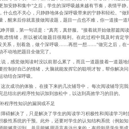
更加安静和集中”之后，学生的深呼吸越来越有节奏，表情平静
，什么也不关心，只静静地体会深呼吸带来的宁静和轻松。”做
量，醒来后你就直接做阅读题，题目一点也不难，你一道接一道
试睁开眼，第一句话是：
“真亮，真舒服。”接着就开始做那篇阅
焦虑情绪，所以被试做题目很顺利。在此过程中我及时肯定
 没关系，别着急，做个深呼吸……再想一想……”做完之后，
动不动地把题目全做完了。
生说，感觉做阅读时没以前那么累了，而且一道题接着一道题地
要控制好自己的情绪，大脑就能发挥它的聪明才智，帮你解决问
运动结合深呼吸。
了这次成功的体验，
在接下来的几次辅导中，
每次阅读辅导完我
完总结出的程序性知识加到放松中，以达到高效学习的目的。
补程序性知识的漏洞或不足
习障碍解决了，只是解决了学生的阅读学习积极性和阅读学习时
积极性系统的干预。此外，还要对学生的认知结构系统（例如知
师能够意识到，并且能够用语言表达出来的；有些则是学生形成