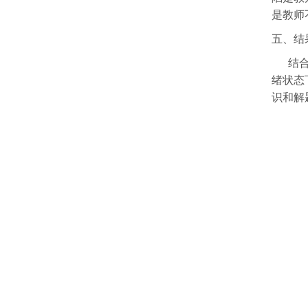
是教师
五、结
结
绪状态
识和解