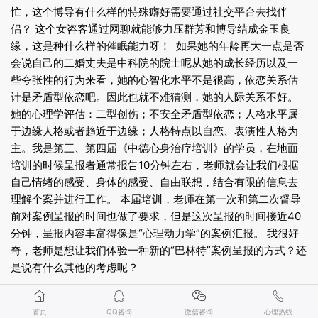
忙，这个博导有什么样的特殊癖好需要通过社交平台去找伴
侣？ 这个女咨客通过网聊就能够力压群芳和博导结成金玉良
缘，这是种什么样的催眠能力呀！ 如果她的年龄再大一点是否
会说自己的二婚丈夫是中科院的院士呢从她的成长经历以及一
些夸张性的行为来看，她的心智化水平不是很高，依恋关系估
计是矛盾型依恋吧。因此也就不难猜测，她的人际关系不好。
她的心理学评估：二型创伤；不安全矛盾型依恋；人格水平属
于边缘人格或者趋近于边缘；人格特点以自恋、表演性人格为
主。我是第三、第四届《中德心身治疗培训》的学员，在地面
培训的时候呈报者通常报告10分钟左右，老师就会让我们根据
自己情绪的感受、身体的感受、自由联想，结合有限的信息去
理解个案并进行工作。 本届培训，老师在第一次和第二次督导
前对案例呈报的时间也做了要求，但是这次呈报的时间接近40
分钟，呈报内容丰富得像是“心理动力学”的案例汇报。 我很好
奇，老师是想让我们体验一种新的“巴林特”案例呈报的方式？还
是说有什么其他的考虑呢？
首页
QQ咨询
微信咨询
心理热线