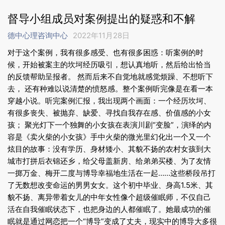
督导小组成员对案例提出的疑惑和不解
德中心理咨询中心
2022年11月28日
对于这个案例，我有很多感受、也有很多困惑：听案例的时
候，开始被案主的坎坷经历吸引，想认真地听，然后给出恰当
的反馈帮助呈报者。 然而后来不自觉地就感觉烦躁、不想听下
去， 还有种难以说清楚的愤怒感。整个案例听完像是在看一本
穿越小说。听完案例汇报，我出现两个画面：一个经历坎坷、
有很多丧失、被抛弃、缺爱、寻找自我存在感、价值感的小女
孩； 聚光灯下一个独舞的小女孩在表演川剧“变脸”，演绎的内
容是《卖火柴的小女孩》手中火柴的微光里幻化出一个又一个
炫目的故事：没有学历、身材矮小、其貌不扬的农村女孩到大
城市打拼后衣锦还乡，给父母盖新房、给弟弟买楼、为了友情
一掷万金、梅开二度与博导幸福地生活在一起……这些桥段吊打
了无数想改变命运的男男女女。这个初中毕业、身高1.5米、其
貌不扬、离异带着女儿的中年女性像个超级催眠师，不仅自己
活在自我催眠状态下，也把身边的人都催眠了。她最成功的催
眠就是通过网恋把一个“博导”变成了丈夫，现实中的博导大多很