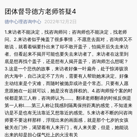
团体督导德方老师答疑4
德中心理咨询中心
2022年12月2日
1.来访者不能决定，找咨询师问；咨询师也不能决定，找老师
问。2.来访者似乎掩盖了很多事情，不愿意去面对，咨询师又不
敢说，就看着锅要扑出来了却不敢开盖子，怕揭开后失去来访
者。但看起来不揭开可能也要失去来访者了。来访者在这里到
底是想再找个盖子，还是想有人揭开盖子，咨询师怎么想呢？
3.这是一个悲伤的故事，来访者好像一叶扁舟，处于惊涛骇浪
的大海中，自己决定不了方向，需要有人帮助她来决定。好像
主动结束是个灾难，而随时被抛弃或许是个常态。只要有人愿
意跟她在一起就可以，她是没有选择权的。4.咨询师报个案的时
候都是第三人称，咨询师认为......。翻译老师翻译的时候反倒是
第一人称I……第三人称让我感到隔离保持距离的感觉，不知道来
访是不是也有无法靠近又想靠近的感觉。5.来访者不断的问咨询
师要不要这样那样，浮现出来的画面感，就是那个七岁的女孩
被关在门外，渴望着有人来开门，有人来关爱，但是，她能说
出来的却是担心煤气灶上的火没有关