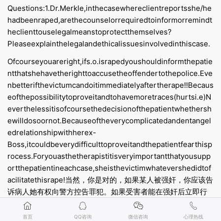
Questions:1.Dr.Merkle,inthecasewhereclientreportsshe/he
hadbeenraped,arethecounselorrequiredtoinformorremindt
heclienttouselegalmeanstoprotectthemselves?
Pleaseexplainthelegalandethicalissuesinvolvedinthiscase.
Ofcourseyouareright,ifs.o.israpedyoushouldinformthepatie
ntthatshehavetherighttoaccusetheoffendertothepolice.Eve
nbetterifthevictumcandoitimmediatelyaftertherape!!Becaus
eofthepossibilitytoproveitandtohavemoretraces(hurtsi.e)N
everthelessitisofcoursethedecisionofthepatientwhethersh
ewilldosoornot.Becauseoftheverycomplicatedandentangel
edrelationshipwithherex-
Boss,itcouldbeverydifficulttoproveitandthepatientfearthisp
rocess.Foryouasthetherapistitisveryimportantthatyousupp
ortthepatientineachcase,sheisthevictimwhatevershedidtof
acilitatethisrape!当然，你是对的，如果某人被强奸，你应该告
诉病人她有权向警方控告罪犯。如果受害者能在强奸后立即行
动，那就更好了！！因为会有更多证据，并有更多的（伤害）
痕迹。尽管如此，她是否会这样做当然是患者的决定。由于她
首页
QQ咨询
微信咨询
心理热线