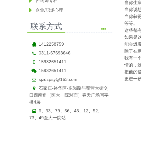
咨询师专栏
当你生
当你说
企业/职场心理
当你获
联系方式
等等。
这些都
如果是
1412258759
能会爆
除了在
0311-67693646
我有一
15932651411
情的，
15932651411
把他的
更进一
sjzdzpsy@163.com
石家庄-裕华区-东岗路与翟营大街交
口西南角（医大一院对面）春天广场写字
楼4层
6、33、79、56、43、12、52、
73、49医大一院站