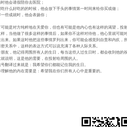
病时他会请假陪你去医院；
想吃什么好吃的的时候，他会放下手头的事情第一时间来给你买或做；
得一些成就时，他会表扬你；
有可能是对方纯粹地在关爱你，但也有可能是他内心也有这样的渴望，投
这样，当他做了很多这样的事情后，如果你不这样对待他，他心里就可能
发出来。如果这时他把这些事情罗列出来，你可能会感觉到自责和内疚，
亲密关系中，这样的表达方式可以说充满了各种人际关系。
个朋友，他记得周围所有人的生日，每当这些人过生日时，都会收到他的
这就说明，这是他的需要，在投射给周围的人。
信号翻译过来就是：我希望你们都能记住我的生日。
步理解他的内在需要是：希望我在你们所有人心中是重要的。